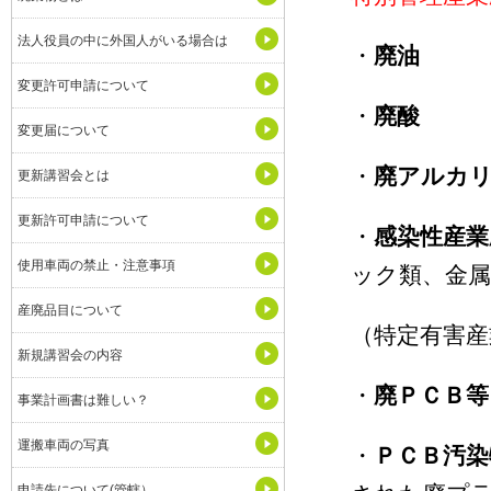
法人役員の中に外国人がいる場合は
・
廃油
揮発
変更許可申請について
・
廃酸
pH
変更届について
・
廃アルカ
更新講習会とは
更新許可申請について
・
感染性産業
使用車両の禁止・注意事項
ック類、金
産廃品目について
（特定有害産
新規講習会の内容
・
廃ＰＣＢ等
事業計画書は難しい？
運搬車両の写真
・
ＰＣＢ汚染
申請先について(管轄）