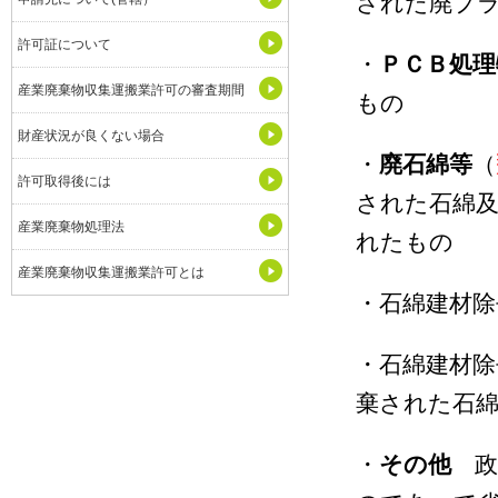
された廃プ
許可証について
・
ＰＣＢ処理
産業廃棄物収集運搬業許可の審査期間
もの
財産状況が良くない場合
・
廃石綿等
（
許可取得後には
された石綿
産業廃棄物処理法
れたもの
産業廃棄物収集運搬業許可とは
・石綿建材除
・石綿建材除
棄された石
・
その他
政